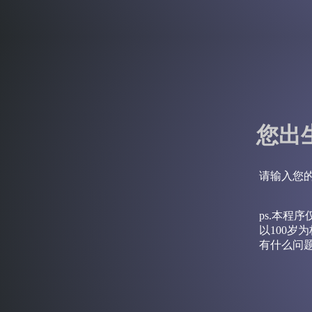
您出
请输入您的
ps.本程
以100
有什么问