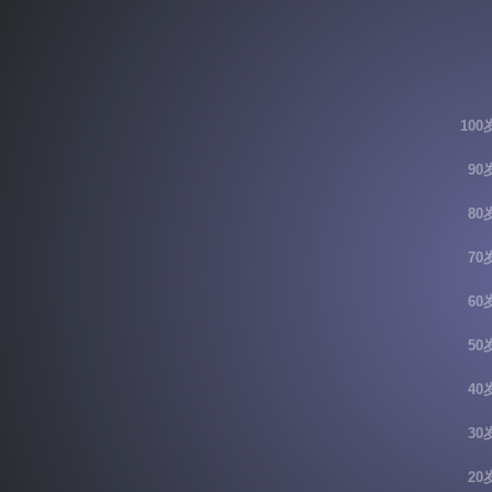
100
90
80
70
60
50
40
30
20